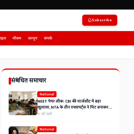
Subscribe
टाइल
मौसम
कानून
संपर्क
संबंधित समाचार
National
NEET पेपर लीक: CBI की चार्जशीट में बड़ा
खुलासा, NTA के तीन एक्सपर्ट्स ने चिट बनाकर
याद किए थे सवाल
17 घंटे पहले
National