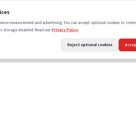
ices
ience measurement and advertising. You can accept optional cookies or conti
cs storage disabled. Read our
Privacy Policy
.
Reject optional cookies
Accep
PANY
LEGAL