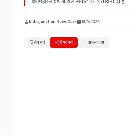
विशेषज्ञों ने बड़े ऑयल संकट की चेतावनी दी है।
India Junction News Desk
18/5/2026
सेव करें
शेयर करें
← वापस जाएं