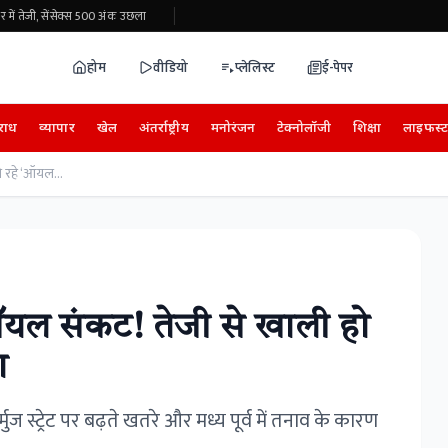
ें तेजी, सेंसेक्स 500 अंक उछला
होम
वीडियो
प्लेलिस्ट
ई-पेपर
राध
व्यापार
खेल
अंतर्राष्ट्रीय
मनोरंजन
टेक्नोलॉजी
शिक्षा
लाइफस्
दुनिया पर मंडरा रहा बड़ा ऑयल संकट! तेजी से खाली हो रहे ‘ऑयल बैंक’ से बढ़ी चिंता
 ऑयल संकट! तेजी से खाली हो
ा
र्मुज स्ट्रेट पर बढ़ते खतरे और मध्य पूर्व में तनाव के कारण