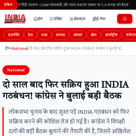
मेटा से भिड़ी सरकार: CSAM लापरवाही और गलत अकाउंट एक्शन पर 5-6 अगस्त को बैठक
ब्रेकिंग
होम
देखिए
प्रोडक्ट्स
ई-पेपर
राजनीति
देश
राज्य
अपराध
व्यापार
खेल
अंतर्राष्ट्रीय
मनोरंज
होम
›
National
›
दो साल बाद फिर सक्रिय हुआ INDIA गठबंधन! कांग्रेस ने बुलाई बड़ी बैठक
National
दो साल बाद फिर सक्रिय हुआ INDIA
गठबंधन! कांग्रेस ने बुलाई बड़ी बैठक
लोकसभा चुनाव के बाद सुस्त पड़े INDIA गठबंधन को फिर
सक्रिय करने की कोशिश तेज हो गई है। कांग्रेस ने विपक्षी
दलों की बड़ी बैठक बुलाने की तैयारी की है, जिसमें अखिलेश