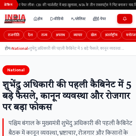
NEET पेपर लीक: CBI की चार्जशीट में बड़ा खुलासा, NTA के तीन एक्सपर्ट्स ने चिट बनाकर याद 
ब्रेकिंग
होम
वीडियो
प्लेलिस्ट
ई-पेपर
राजनीति
देश
राज्य
अपराध
व्यापार
खेल
अंतर्राष्ट्रीय
मनोरंज
होम
›
National
›
शुभेंदु अधिकारी की पहली कैबिनेट में 5 बड़े फैसले, कानून व्यवस्था और रोजगार पर बड़ा फोकस
National
शुभेंदु अधिकारी की पहली कैबिनेट में 5
बड़े फैसले, कानून व्यवस्था और रोजगार
पर बड़ा फोकस
पश्चिम बंगाल के मुख्यमंत्री शुभेंदु अधिकारी की पहली कैबिनेट
बैठक में कानून व्यवस्था, भ्रष्टाचार, रोजगार और किसानों के