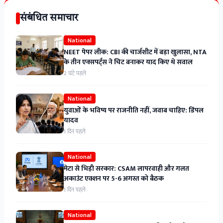
संबंधित समाचार
National
NEET पेपर लीक: CBI की चार्जशीट में बड़ा खुलासा, NTA
के तीन एक्सपर्ट्स ने चिट बनाकर याद किए थे सवाल
2 घंटे पहले
National
युवाओं के भविष्य पर राजनीति नहीं, जवाब चाहिए: डिंपल
यादव
1 दिन पहले
National
मेटा से भिड़ी सरकार: CSAM लापरवाही और गलत
अकाउंट एक्शन पर 5-6 अगस्त को बैठक
1 दिन पहले
National